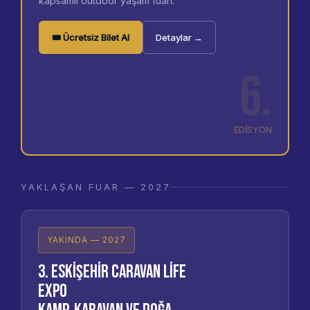
kapsamlı outdoor yaşam fuarı.
🎟 Ücretsiz Bilet Al
Detaylar →
6.
EDİSYON
YAKLAŞAN FUAR — 2027
YAKINDA — 2027
3. Eskişehir Caravan Life
Expo