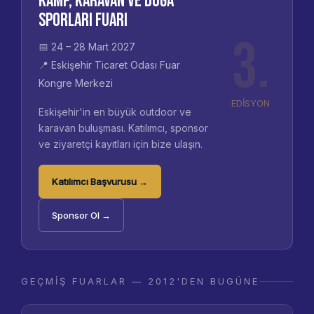
Kamp, Karavan ve Doğa
Sporları Fuarı
3.
📅 24 – 28 Mart 2027
📍 Eskişehir Ticaret Odası Fuar
Kongre Merkezi
EDİSYON
Eskişehir'in en büyük outdoor ve
karavan buluşması. Katılımcı, sponsor
ve ziyaretçi kayıtları için bize ulaşın.
Katılımcı Başvurusu →
Sponsor Ol →
GEÇMIŞ FUARLAR — 2012'DEN BUGÜNE